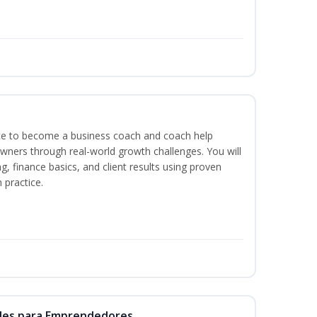
ence to become a business coach and coach help
wners through real-world growth challenges. You will
g, finance basics, and client results using proven
practice.
ales para Emprendedores