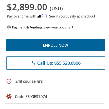
$2,899.00
(USD)
Affirm
Pay over time with
. See if you qualify at checkout.
Payment & Funding:
view your options
ENROLL NOW
Call Us: 855.520.6806
phone
schedule
248 course hrs
Code ES-GES7074