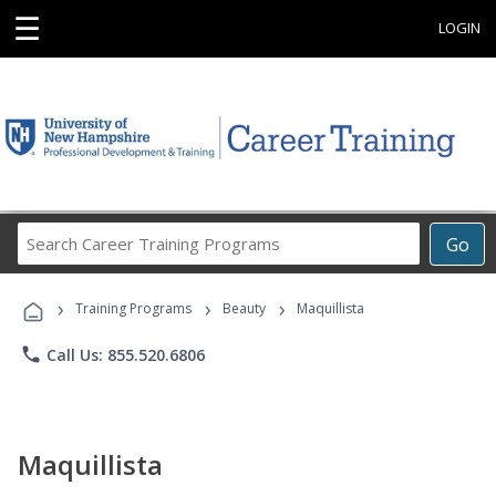
☰
LOGIN
Search
Go
Career
Training
›
›
›
Programs
Training Programs
Beauty
Maquillista
phone
Call Us: 855.520.6806
Maquillista