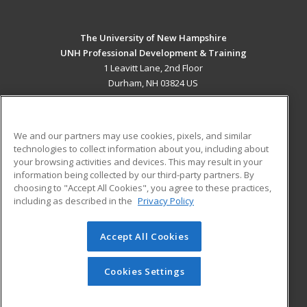
The University of New Hampshire
UNH Professional Development & Training
1 Leavitt Lane, 2nd Floor
Durham, NH 03824 US
MAIN CONTENT
Career Training
We and our partners may use cookies, pixels, and similar
technologies to collect information about you, including about
ADDITIONAL RESOURCES
your browsing activities and devices. This may result in your
information being collected by our third-party partners. By
Military
Student Blog
choosing to "Accept All Cookies", you agree to these practices,
Financial Assistance
including as described in the
Privacy Policy
Help
Accept All Cookies
© 2026 ed2go, a division of Cengage Learning. All rights
reserved. The material on this site cannot be reproduced or
redistributed unless you have obtained prior written
Cookies Settings
permission from Cengage Learning.
Privacy Policy