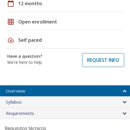
calendar_today
12 months
grid_on
Open enrollment
speed
Self paced
Have a question?
REQUEST INFO
We're here to help
Overview
Syllabus
Requirements
Requisitos técnicos