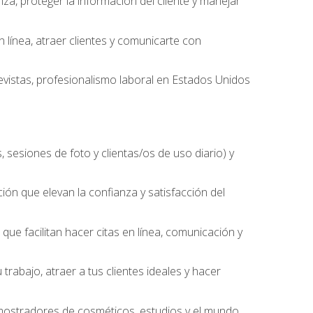
nza, proteger la información del cliente y manejar
línea, atraer clientes y comunicarte con
evistas, profesionalismo laboral en Estados Unidos
 sesiones de foto y clientas/os de uso diario) y
ción que elevan la confianza y satisfacción del
ue facilitan hacer citas en línea, comunicación y
trabajo, atraer a tus clientes ideales y hacer
, mostradores de cosméticos, estudios y el mundo