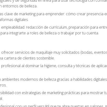
igitales y de seguridad en línea para usar tecnología con confia
n entornos de belleza.
s clave de marketing para emprender: cómo crear presencia en 
formas digitales.
e empleabilidad: redacción de currículum, preparación para entr
para integrarte a roles de belleza o trabajar por tu cuenta.
ofrecer servicios de maquillaje muy solicitados (bodas, eventos,
 cartera de clientes sostenible.
 profesional al dominar la higiene, consulta y técnicas de aplica
mbientes modernos de belleza gracias a habilidades digitales q
ros.
sibilidad con estrategias de marketing prácticas para mostrar tu 
l.
ofesional con un perfil versátil que te abre puertas en salones