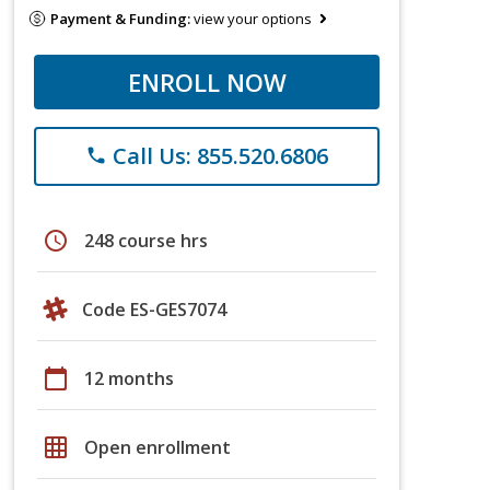
Payment & Funding:
view your options
ENROLL NOW
Call Us: 855.520.6806
phone
schedule
248 course hrs
Code ES-GES7074
calendar_today
12 months
grid_on
Open enrollment