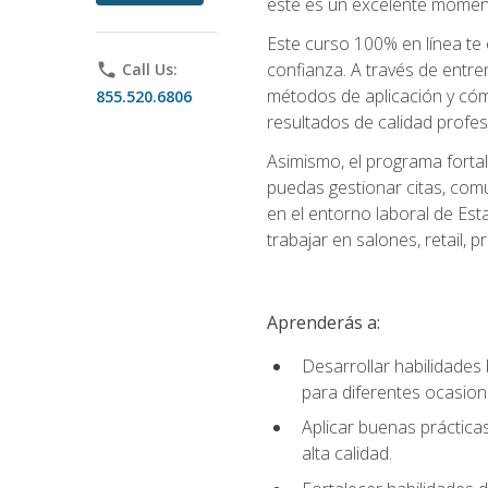
este es un excelente moment
Este curso 100% en línea te e
confianza. A través de entren
phone
Call Us:
métodos de aplicación y cómo
855.520.6806
resultados de calidad profes
Asimismo, el programa fortal
puedas gestionar citas, comu
en el entorno laboral de Est
trabajar en salones, retail,
Aprenderás a:
Desarrollar habilidades 
para diferentes ocasion
Aplicar buenas prácticas
alta calidad.