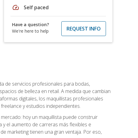
speed
Self paced
Have a question?
REQUEST INFO
We're here to help
da de servicios profesionales para bodas,
espacios de belleza en retail. A medida que cambian
aformas digitales, los maquillistas profesionales
reelance y estudios independientes.
l mercado: hoy un maquillista puede construir
ia y el aumento de carreras más flexibles e
 de marketing tienen una gran ventaja. Por eso,