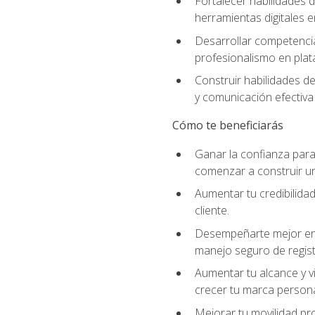
Fortalecer habilidades d
herramientas digitales e
Desarrollar competencia
profesionalismo en plata
Construir habilidades d
y comunicación efectiva 
Cómo te beneficiarás
Ganar la confianza para 
comenzar a construir una
Aumentar tu credibilidad
cliente.
Desempeñarte mejor en a
manejo seguro de regist
Aumentar tu alcance y vi
crecer tu marca persona
Mejorar tu movilidad pr