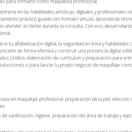
o para formarte como maquillista profesional.
ntrena en las habilidades artísticas, digitales y profesionales 
amiento práctico guiado (en formato virtual), aprenderás técnica
 atender al cliente durante la consulta. Con eso, desarrollará
ional.
ece tu alfabetización digital, la seguridad en línea y habilida
nicarte de forma efectiva y construir una presencia digital sóli
ados Unidos, elaboración de currículum y preparación para entre
 producciones o para lanzar tu propio negocio de maquillaje como
base en maquillaje profesional: preparación de la piel, elecció
es.
 de sanitización, higiene, preparación del área de trabajo y eje