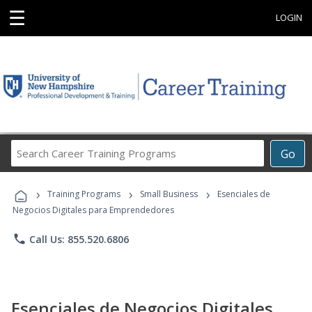
☰
LOGIN
Search
Go
Career
Training
›
›
›
Programs
Training Programs
Small Business
Esenciales de
Negocios Digitales para Emprendedores
phone
Call Us: 855.520.6806
Esenciales de Negocios Digitales