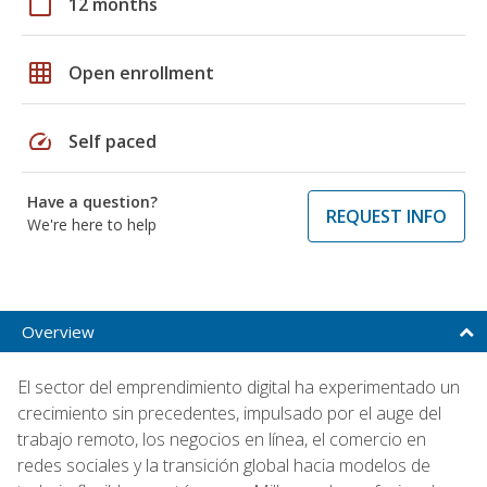
calendar_today
12 months
grid_on
Open enrollment
speed
Self paced
Have a question?
REQUEST INFO
We're here to help
Overview
El sector del emprendimiento digital ha experimentado un
crecimiento sin precedentes, impulsado por el auge del
trabajo remoto, los negocios en línea, el comercio en
redes sociales y la transición global hacia modelos de