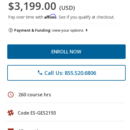
$3,199.00
(USD)
Affirm
Pay over time with
. See if you qualify at checkout.
Payment & Funding:
view your options
ENROLL NOW
Call Us: 855.520.6806
phone
schedule
260 course hrs
Code ES-GES2193