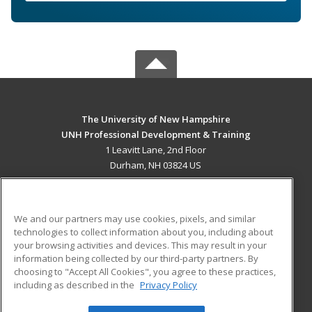
The University of New Hampshire
UNH Professional Development & Training
1 Leavitt Lane, 2nd Floor
Durham, NH 03824 US
MAIN CONTENT
Career Training
We and our partners may use cookies, pixels, and similar
technologies to collect information about you, including about
ADDITIONAL RESOURCES
your browsing activities and devices. This may result in your
information being collected by our third-party partners. By
Military
Student Blog
choosing to "Accept All Cookies", you agree to these practices,
Financial Assistance
including as described in the
Privacy Policy
Help