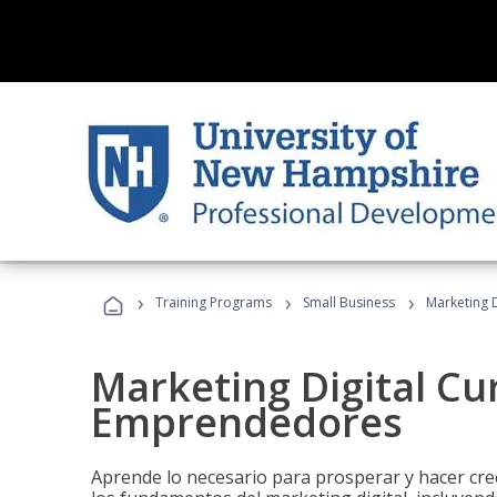
›
›
›
Training Programs
Small Business
Marketing 
Marketing Digital Cu
Emprendedores
Aprende lo necesario para prosperar y hacer cr