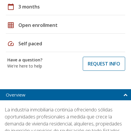
calendar_today
3 months
grid_on
Open enrollment
speed
Self paced
Have a question?
REQUEST INFO
We're here to help
Overview
La industria inmobiliaria continúa ofreciendo sólidas
oportunidades profesionales a medida que crece la
demanda de vivienda residencial, alquileres, propiedades
de inversión y servicios de reubicación en todo Estados