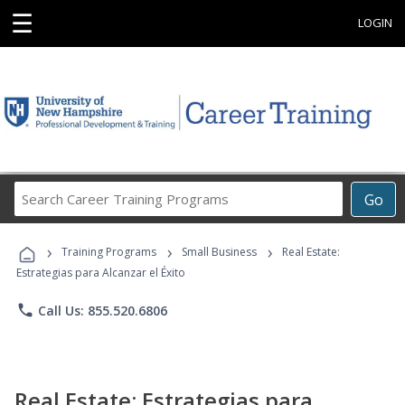
☰
LOGIN
Search
Go
Career
Training
›
›
›
Programs
Training Programs
Small Business
Real Estate:
Estrategias para Alcanzar el Éxito
phone
Call Us: 855.520.6806
Real Estate: Estrategias para