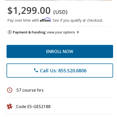
$1,299.00
(USD)
Affirm
Pay over time with
. See if you qualify at checkout.
Payment & Funding:
view your options
ENROLL NOW
Call Us: 855.520.6806
phone
schedule
57 course hrs
Code ES-GES2188