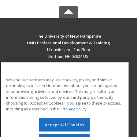
The University of New Hampshire
UNH Professional Development & Training
1 Leavitt Lane, 2nd Floor
Durham, NH 03824 US
MAIN CONTENT
Career Training
We and our partners may use cookies, pixels, and similar
technologies to collect information about you, including about
ADDITIONAL RESOURCES
your browsing activities and devices. This may result in your
information being collected by our third-party partners. By
Military
Student Blog
choosing to "Accept All Cookies", you agree to these practices,
Financial Assistance
including as described in the
Privacy Policy
Help
Accept All Cookies
© 2026 ed2go, a division of Cengage Learning. All rights
reserved. The material on this site cannot be reproduced or