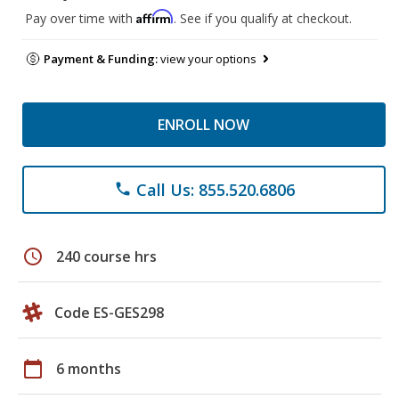
Affirm
Pay over time with
. See if you qualify at checkout.
Payment & Funding:
view your options
ENROLL NOW
Call Us: 855.520.6806
phone
schedule
240 course hrs
Code ES-GES298
calendar_today
6 months