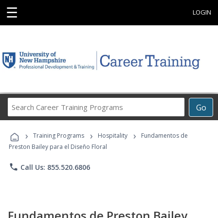
☰
LOGIN
Search
Go
Career
Training
›
›
›
Programs
Training Programs
Hospitality
Fundamentos de
Preston Bailey para el Diseño Floral
phone
Call Us: 855.520.6806
Fundamentos de Preston Bailey