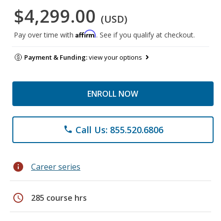
$4,299.00
(USD)
Affirm
Pay over time with
. See if you qualify at checkout.
Payment & Funding:
view your options
ENROLL NOW
Call Us: 855.520.6806
phone
info
Career series
schedule
285 course hrs