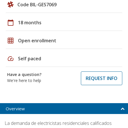
Code BIL-GES7069
calendar_today
18 months
grid_on
Open enrollment
speed
Self paced
Have a question?
REQUEST INFO
We're here to help
Overview
La demanda de electricistas residenciales calificados