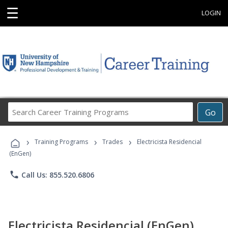
☰
LOGIN
Search
Go
Career
Training
›
›
›
Programs
Training Programs
Trades
Electricista Residencial
(EnGen)
phone
Call Us: 855.520.6806
Electricista Residencial (EnGen)