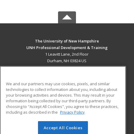
The University of New Hampshire
UNH Professional Development & Training
1 Leavitt Lane, 2nd Floor
Durham, NH 03824 US
MAIN CONTENT
Career Training
We and our partners may use cookies, pixels, and similar
technologies to collect information about you, including about
ADDITIONAL RESOURCES
your browsing activities and devices. This may result in your
information being collected by our third-party partners. By
Military
Student Blog
choosing to "Accept All Cookies", you agree to these practices,
Financial Assistance
including as described in the
Privacy Policy
Help
Accept All Cookies
© 2026 ed2go, a division of Cengage Learning. All rights