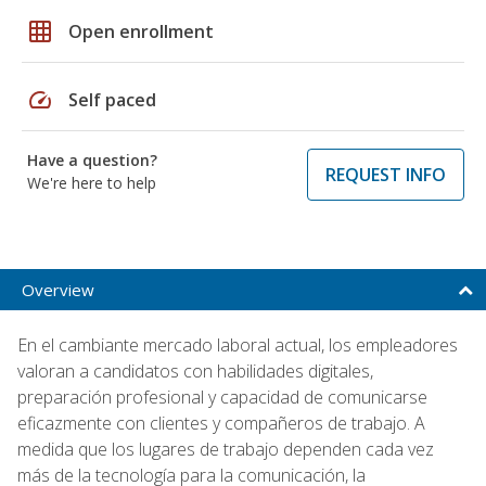
grid_on
Open enrollment
speed
Self paced
Have a question?
REQUEST INFO
We're here to help
Overview
En el cambiante mercado laboral actual, los empleadores
valoran a candidatos con habilidades digitales,
preparación profesional y capacidad de comunicarse
eficazmente con clientes y compañeros de trabajo. A
medida que los lugares de trabajo dependen cada vez
más de la tecnología para la comunicación, la