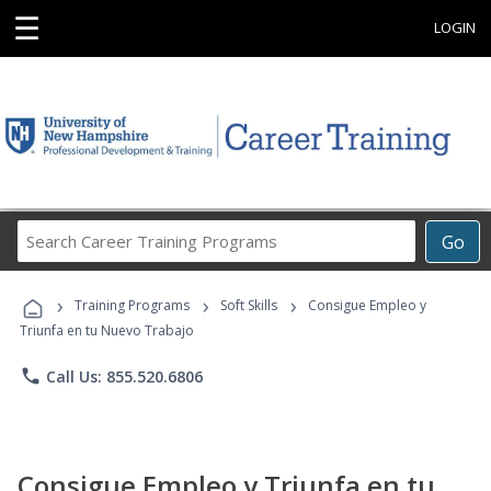
☰
LOGIN
Search
Go
Career
Training
›
›
›
Programs
Training Programs
Soft Skills
Consigue Empleo y
Triunfa en tu Nuevo Trabajo
phone
Call Us: 855.520.6806
Consigue Empleo y Triunfa en tu