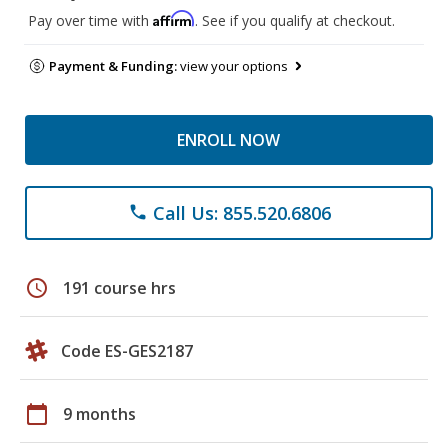
Affirm
Pay over time with
. See if you qualify at checkout.
Payment & Funding:
view your options
ENROLL NOW
Call Us: 855.520.6806
phone
schedule
191 course hrs
Code ES-GES2187
calendar_today
9 months