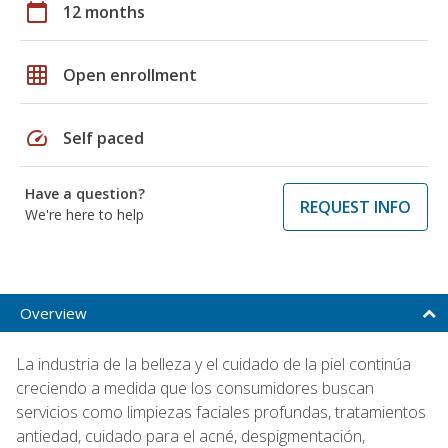
calendar_today
12 months
grid_on
Open enrollment
speed
Self paced
Have a question?
REQUEST INFO
We're here to help
Overview
La industria de la belleza y el cuidado de la piel continúa
creciendo a medida que los consumidores buscan
servicios como limpiezas faciales profundas, tratamientos
antiedad, cuidado para el acné, despigmentación,