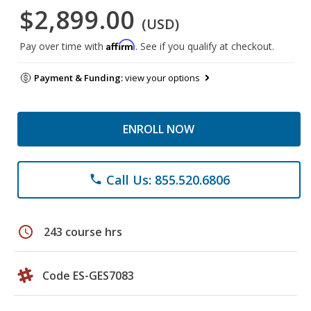
$2,899.00
(USD)
Affirm
Pay over time with
. See if you qualify at checkout.
Payment & Funding:
view your options
ENROLL NOW
Call Us: 855.520.6806
phone
schedule
243 course hrs
Code ES-GES7083