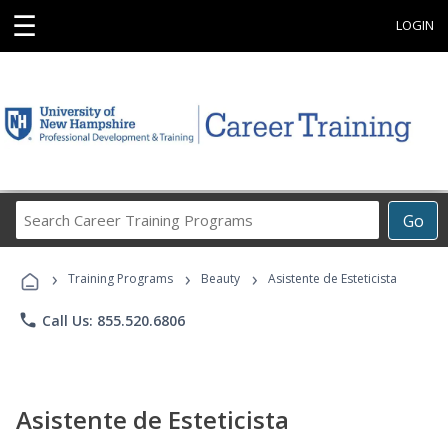
☰
LOGIN
Search
Go
Career
Training
›
›
›
Programs
Training Programs
Beauty
Asistente de Esteticista
phone
Call Us: 855.520.6806
Asistente de Esteticista